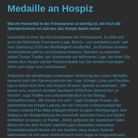
Medaille an Hospiz
Warum Humanität in der Freimaurerei so wichtig ist, wie hoch die
Spendensumme ist und was das Hospiz damit vorhat
Humanität ist einer der fünf Grundwerte der Freimaurerei. So fühlt sich
auch die Mülheimer Freimaurer-Loge „Broich – zur verklärten Luise“ seit
ihrer Gründung 1839 der Wohltätigkeit verpflichtet. „Im Rahmen unseres
Vereinslebens gibt es verschiedene Anlässe, Spenden zu sammeln“,
erklärt Tristan Tiedtke, der Vorsitzende der Mülheimer Loge, die ihren Sitz
neben dem Hospiz auf der Friedrichstraße hat. Die direkten Nachbarn
teilen sich sogar eine Gartenmauer.
Anlässlich der diesjährigen erstmaligen Verleihung der Luisen-Medaille,
benannt nach der Namenspatronin der Loge, Königin Luise von Preußen,
lag es daher nicht fern, das Hospiz mit einer Spende zu bedenken. „Wir
freuen uns, unserem direkten Nachbarn 4000 Euro überreichen zu
können“, sagt Tiedtke und selbstverständlich ist der Betrag
hochwillkommen. „Wir freuen uns sehr“, sagt Christoph Franke, die
stellvertretende Hospiz-Leitung, der die Urkunde in Abwesenheit der
Hospiz-Leitung Frau Mika entgegennimmt. Es gebe Überlegungen, den
Betrag in die Neugestaltung des Innenhofs zwischen Haus und Garten
einfließen zu lassen, so Franke. „Allein aufgrund der räumlichen Nähe
fühlen wir uns dem Hospiz natürlich ganz besonders verbunden.
Dementsprechend freuen wir uns darüber, dass unsere Spende
willkommen ist und dann vielleicht auch noch sogar so eingesetzt wird,